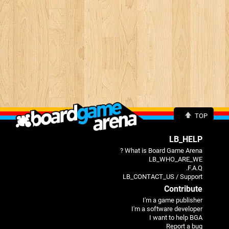
TOP
LB_HELP
What is Board Game Arena ?
LB_WHO_ARE_WE
F.A.Q.
LB_CONTACT_US / Support
Contribute
I'm a game publisher
I'm a software developer
I want to help BGA
Report a bug