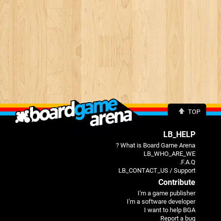
TOP
LB_HELP
What is Board Game Arena ?
LB_WHO_ARE_WE
F.A.Q.
LB_CONTACT_US / Support
Contribute
I'm a game publisher
I'm a software developer
I want to help BGA
Report a bug