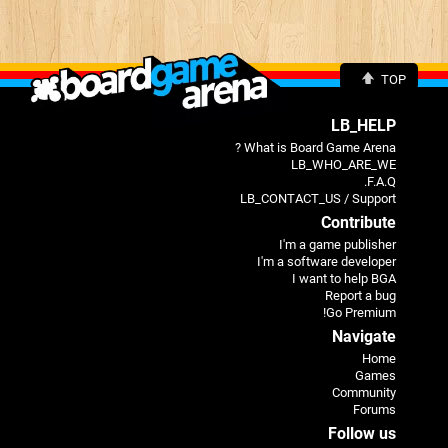
TOP
LB_HELP
What is Board Game Arena ?
LB_WHO_ARE_WE
F.A.Q.
LB_CONTACT_US / Support
Contribute
I'm a game publisher
I'm a software developer
I want to help BGA
Report a bug
Go Premium!
Navigate
Home
Games
Community
Forums
Follow us