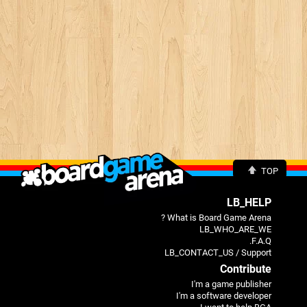
TOP
LB_HELP
What is Board Game Arena ?
LB_WHO_ARE_WE
F.A.Q.
LB_CONTACT_US / Support
Contribute
I'm a game publisher
I'm a software developer