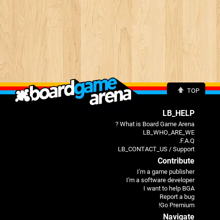
TOP
LB_HELP
What is Board Game Arena ?
LB_WHO_ARE_WE
F.A.Q.
LB_CONTACT_US / Support
Contribute
I'm a game publisher
I'm a software developer
I want to help BGA
Report a bug
Go Premium!
Navigate